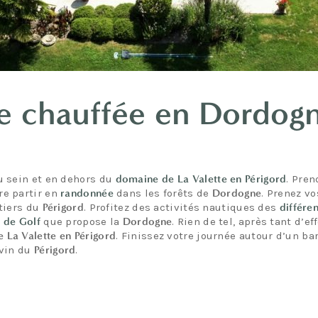
e chauffée en Dordogne
u sein et en dehors du
domaine de La Valette en Périgord
. Pren
e partir en
randonnée
dans les forêts de
Dordogne
. Prenez v
ntiers du
Périgord
. Profitez des activités nautiques des
différe
 de Golf
que propose la
Dordogne
. Rien de tel, après tant d’
 La Valette en Périgord
. Finissez votre journée autour d’un b
 vin du
Périgord
.