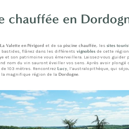
e chauffée en Dordogne
La Valette en Périgord
et de sa
piscine chauffée,
les
sites touri
s bastides, flânez dans les différents
vignobles
de cette région
ye et son patrimoine vous émerveillera. Laissez-vous guider p
rand nom du vin sauront éveiller vos sens. Après avoir plongé
d de 103 mètres. Rencontrez
Lucy
, l’australopithèque, qui séj
 la magnifique région de la
Dordogne
.