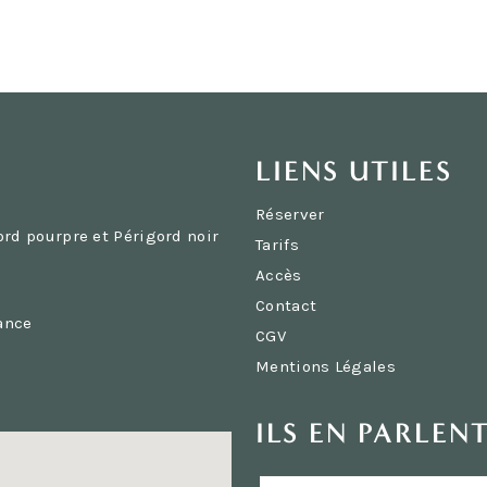
LIENS UTILES
Réserver
ord pourpre et Périgord noir
Tarifs
Accès
Contact
rance
CGV
Mentions Légales
ILS EN PARLEN