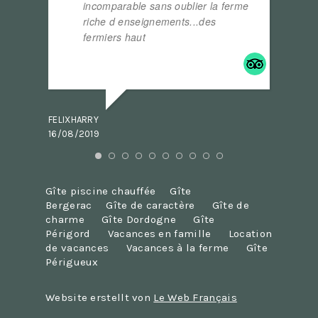
incomparable sans oublier la ferme
r
riche d enseignements...des
.
fermiers haut
... read more
VAD2000
09/08/2
FELIXHARRY
16/08/2019
Gîte piscine chauffée
Gîte
Bergerac
Gîte de caractère
Gîte de
charme
Gîte Dordogne
Gîte
Périgord
Vacances en famille
Location
de vacances
Vacances à la ferme
Gîte
Périgueux
Website erstellt von
Le Web Français