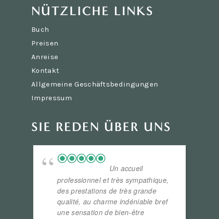
NÜTZLICHE LINKS
Buch
Preisen
Anreise
Kontakt
Allgemeine Geschäftsbedingungen
Impressum
SIE REDEN ÜBER UNS
Un accueil
professionnel et très sympathique,
u
des prestations de très grande
d
qualité, au charme indéniable bref
u
une sensation de bien-être
n