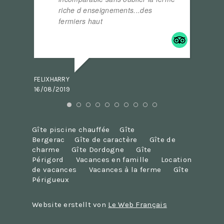
riche d enseignements...des
.
fermiers haut
... read more
VAD2000
09/08/2
FELIXHARRY
16/08/2019
Gîte piscine chauffée
Gîte
Bergerac
Gîte de caractère
Gîte de
charme
Gîte Dordogne
Gîte
Périgord
Vacances en famille
Location
de vacances
Vacances à la ferme
Gîte
Périgueux
Website erstellt von
Le Web Français