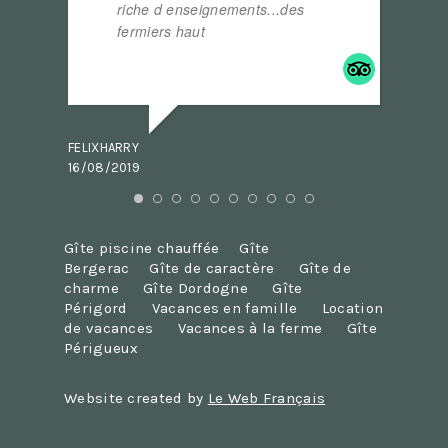
riche d enseignements...des
.
fermiers haut
... read more
VAD2000
09/08/2
FELIXHARRY
16/08/2019
Gîte piscine chauffée
Gîte
Bergerac
Gîte de caractère
Gîte de
charme
Gîte Dordogne
Gîte
Périgord
Vacances en famille
Location
de vacances
Vacances à la ferme
Gîte
Périgueux
Website created by
Le Web Français